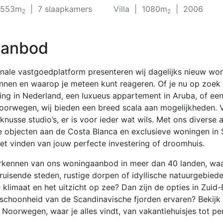
553m
| 7 slaapkamers
Villa
| 1080m
| 2006
2
2
aanbod
onale vastgoedplatform presenteren wij dagelijks nieuw wo
ennen en waarop je meteen kunt reageren. Of je nu op zoek
ing in Nederland, een luxueus appartement in Aruba, of een
Noorwegen, wij bieden een breed scala aan mogelijkheden. 
 knusse studio’s, er is voor ieder wat wils. Met ons diverse
 objecten aan de Costa Blanca en exclusieve woningen in 
 het vinden van jouw perfecte investering of droomhuis.
rkennen van ons woningaanbod in meer dan 40 landen, waar
ruisende steden, rustige dorpen of idyllische natuurgebiede
 klimaat en het uitzicht op zee? Dan zijn de opties in Zuid-
 schoonheid van de Scandinavische fjorden ervaren? Bekijk
Noorwegen, waar je alles vindt, van vakantiehuisjes tot p