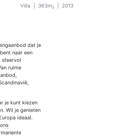
Villa
| 363m
| 2013
2
ningaanbod dat je
 bent naar een
 sfeervol
Van ruime
 aanbod,
Scandinavië,
 je kunt kiezen
n. Wil je genieten
Europa ideaal.
 ons
ermanente