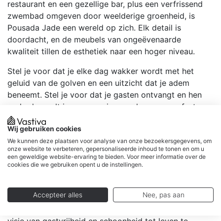
restaurant en een gezellige bar, plus een verfrissend
zwembad omgeven door weelderige groenheid, is
Pousada Jade een wereld op zich. Elk detail is
doordacht, en de meubels van ongeëvenaarde
kwaliteit tillen de esthetiek naar een hoger niveau.
Stel je voor dat je elke dag wakker wordt met het
geluid van de golven en een uitzicht dat je adem
beneemt. Stel je voor dat je gasten ontvangt en hen
onderdompelt in een ervaring van luxe en comfort,
omringd door de natuurlijke schoonheid van Brazilië.
Wij gebruiken cookies
Deze pousada is niet alleen een plek om te verblijven,
maar een onvergetelijke ervaring die je met trots kunt
We kunnen deze plaatsen voor analyse van onze bezoekersgegevens, om
onze website te verbeteren, gepersonaliseerde inhoud te tonen en om u
aanbieden.
een geweldige website-ervaring te bieden. Voor meer informatie over de
cookies die we gebruiken opent u de instellingen.
Dit is jouw kans om de sleutels te bemachtigen van
een succesvol bedrijf op een locatie die rechtstreeks
Accepteer alles
Nee, pas aan
uit een droom lijkt te komen. Waar wacht je nog op?
Pousada Jade staat op je te wachten, klaar om jouw
visie van gastvrijheid en schoonheid tot leven te